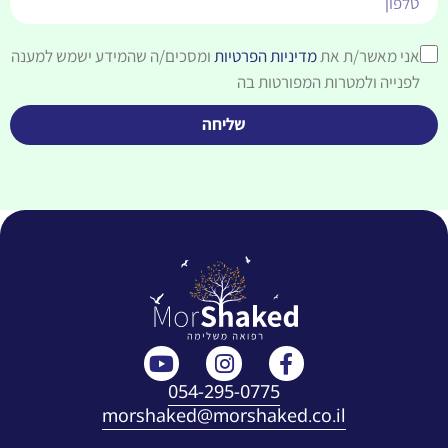
אני מאשר/ת את
מדיניות הפרטיות
ומסכים/ה שהמידע ישמש למענה
לפנייה ולמטרות המפורטות בה
שליחה
054-295-0775
morshaked@morshaked.co.il