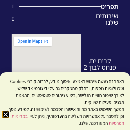
תפריט
ראשי
שירותים
שלנו
הסיפור שלנו
שיאצו
בלוג
כוסות רוח
צרו קשר
קינזיו טייפ
שאלות ותשובות
אלקטרו תרפיה
קרית ים,
תנאי שימוש
פנחס לבון 2
צמחי מרפא סיניים
הצהרת נגישות
דיקור מערבי
באתר זה נעשה שימוש באמצעי איסוף מידע, לרבות קובצי Cookies
מדיניות פרטיות
דיקור סיני
וטכנולוגיות נוספות, ובחלק מהמקרים גם על ידי גורמי צד שלישי,
לצורך שיפור חוויית הגלישה, ביצוע ניתוחים סטטיסטיים, התאמת
עיסוי לספורטאים
תכנים ופעילות שיווקית.
המשך השימוש באתר מהווה אישור והסכמה לשימוש זה. למידע נוסף,
© כל הזכויות שמורות למור שקד
Designed & built with
by moodweb
וכן להסבר על אפשרויות השליטה בהעדפותיך, ניתן לעיין
במדיניות
הפרטיות
המעודכנת שלנו.
חייגו עכשיו