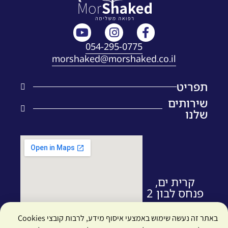
054-295-0775
morshaked@morshaked.co.il
תפריט
ראשי
שירותים
שלנו
הסיפור שלנו
שיאצו
בלוג
כוסות רוח
צרו קשר
קינזיו טייפ
שאלות ותשובות
אלקטרו תרפיה
קרית ים,
תנאי שימוש
פנחס לבון 2
צמחי מרפא סיניים
הצהרת נגישות
דיקור מערבי
באתר זה נעשה שימוש באמצעי איסוף מידע, לרבות קובצי Cookies
מדיניות פרטיות