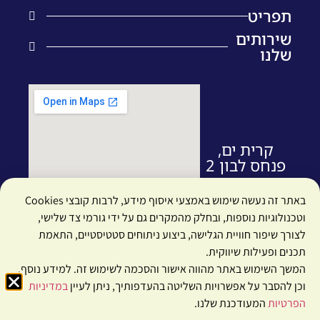
תפריט
ראשי
שירותים
שלנו
הסיפור שלנו
שיאצו
בלוג
כוסות רוח
צרו קשר
קינזיו טייפ
שאלות ותשובות
אלקטרו תרפיה
קרית ים,
תנאי שימוש
פנחס לבון 2
צמחי מרפא סיניים
הצהרת נגישות
דיקור מערבי
באתר זה נעשה שימוש באמצעי איסוף מידע, לרבות קובצי Cookies
מדיניות פרטיות
דיקור סיני
וטכנולוגיות נוספות, ובחלק מהמקרים גם על ידי גורמי צד שלישי,
לצורך שיפור חוויית הגלישה, ביצוע ניתוחים סטטיסטיים, התאמת
עיסוי לספורטאים
תכנים ופעילות שיווקית.
המשך השימוש באתר מהווה אישור והסכמה לשימוש זה. למידע נוסף,
© כל הזכויות שמורות למור שקד
Designed & built with
by moodweb
וכן להסבר על אפשרויות השליטה בהעדפותיך, ניתן לעיין
במדיניות
הפרטיות
המעודכנת שלנו.
חייגו עכשיו